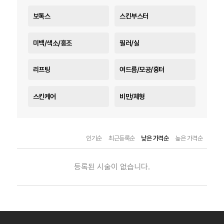
보톡스
스킨부스터
미백/색소/홍조
필러/실
리프팅
여드름/모공/흉터
스킨케어
비만/체형
인기순
최근등록순
낮은 가격순
높은 가격순
등록된 시술이 없습니다.