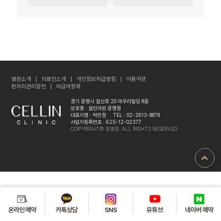
병원소개
의료진소개
개인정보취급방침
이용약관
환자의권리장전
비급여항목
경기 광명시 철산로 20 야우리빌딩 8층
상호명 : 셀린의원 광명점
대표자명 : 박은정
TEL : 02-2613-8878
사업자등록번호 : 625-12-02377
COPYRIGHT© 광명점. ALL RIGHTS RESERVED.
온라인예약
카톡상담
유튜브
SNS
네이버 예약