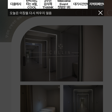
탄력 파도
2주년
Welcome
디클래시
대기시간안내
지역화폐안내
타는 8월,
감사제
Event
COOL
THANK
첫방문 1회
CELLIN 
하계?
YOU
체험가
오늘은 이창을 다시 띄우지 않음
피부는
FESTA
이벤트
HOT 하게