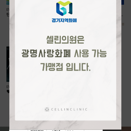
EVENT
EVENT
탄력 파도 타는 8월, COOL 하계?
2주년 감사제 THANK YOU FEST
피부는 HOT 하게
A
0
0
원
원
EVENT
💝세르프 [첫방문/런칭]EVENT💝
990,000
원