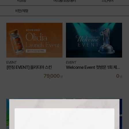
리프팅
여드름/모공/흉터
스킨케어
비만/체형
EVENT
EVENT
[런칭 EVENT] 올리디아 스킨
Welcome Event 첫방문 1회 체험
가 이벤트
79,000
0
원
원